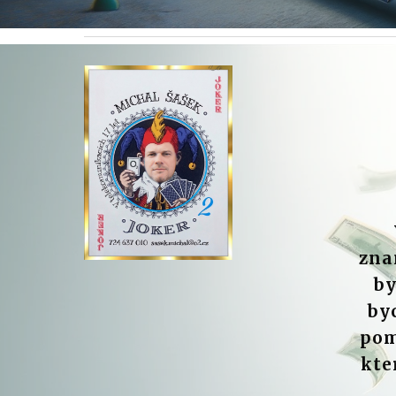
zna
by
by
pom
kte