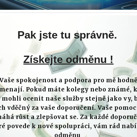
Pak jste tu správně.
Získejte odměnu !
Vaše spokojenost a podpora pro mě hodn
menají. Pokud máte kolegy nebo známé, k
 mohli ocenit naše služby stejně jako vy, 
ch vděčný za vaše doporučení. Vaše pomoc
áhá růst a zlepšovat se. Za každé doporuč
ré povede k nové spolupráci, vám rád nab
odměnu