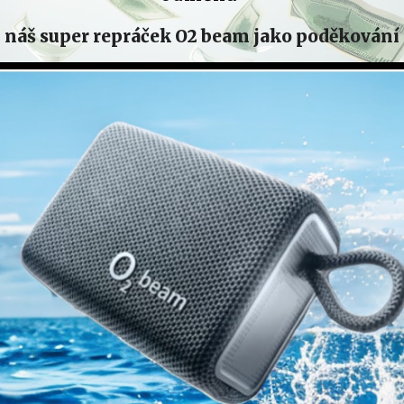
náš super repráček O2 beam jako poděkování