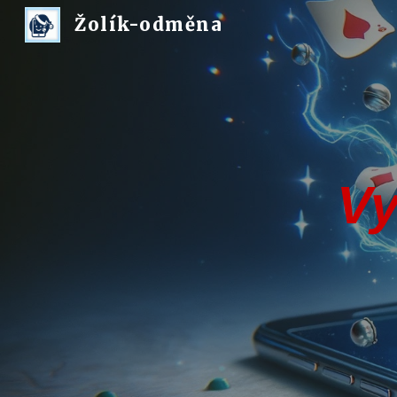
Žolík-odměna
Sk
Vy