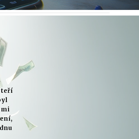
ě
teří
byl
 mi
ení,
ídnu