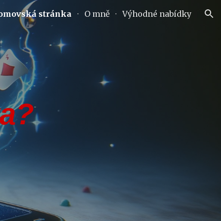
omovská stránka
O mně
Výhodné nabídky
ion
ka?