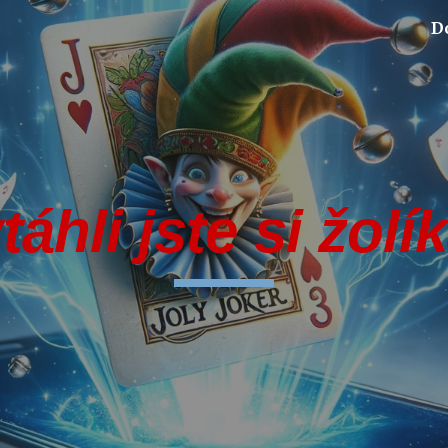
D
ip to main content
Skip to navigat
táhli
jste si žolí